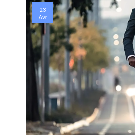
23
Avr