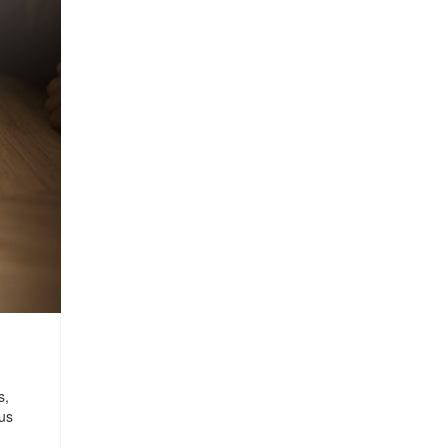
s,
ous