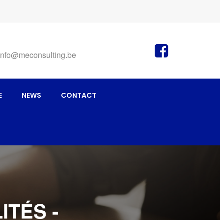
info@meconsulting.be
E
NEWS
CONTACT
ITÉS -